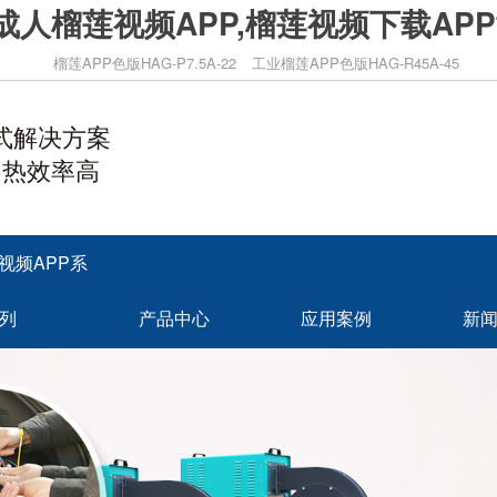
成人榴莲视频APP,榴莲视频下载AP
榴莲APP色版HAG-P7.5A-22
工业榴莲APP色版HAG-R45A-45
式解决方案
·热效率高
视频APP系
列
产品中心
应用案例
新